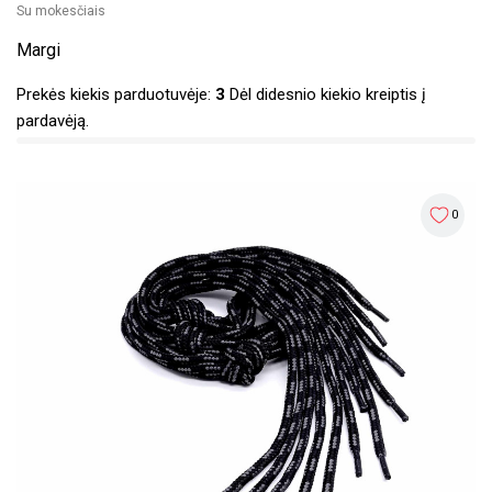
Su mokesčiais
Margi
Prekės kiekis parduotuvėje:
3
Dėl didesnio kiekio kreiptis į
pardavėją.
0