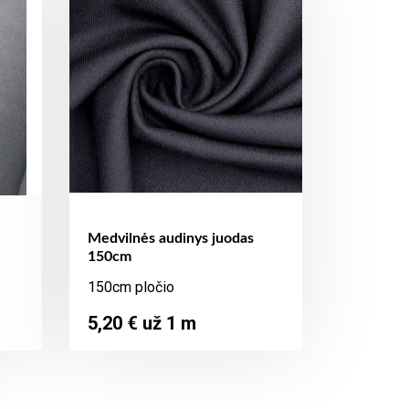
Medvilnės audinys juodas
150cm
150cm pločio
Kaina
5,20 € už 1 m