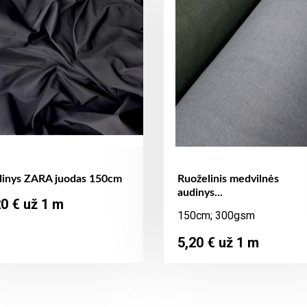
inys ZARA juodas 150cm
Ruoželinis medvilnės
audinys...
ina
20 € už 1 m
150cm; 300gsm
Kaina
5,20 € už 1 m