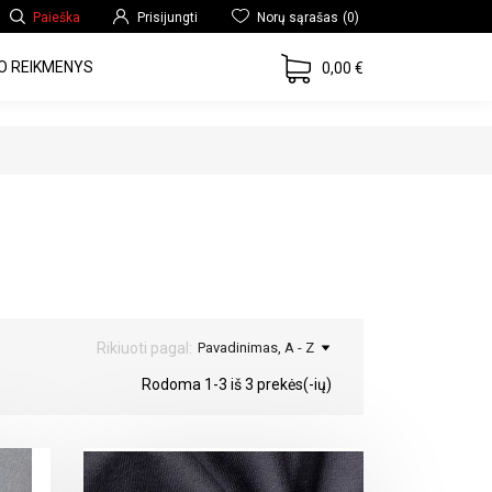
Paieška
Prisijungti
Norų sąrašas
(0)
O REIKMENYS
0,00 €
Rikiuoti pagal:
Pavadinimas, A - Z
Rodoma 1-3 iš 3 prekės(-ių)