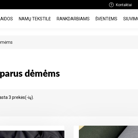
Kontaktai
LAIDOS
NAMŲ TEKSTILĖ
RANKDARBIAMS
ŠVENTĖMS
SIUVIM
dėmėms
sparus dėmėms
asta 3 prekės(-ių).