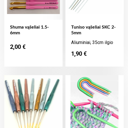
Shuma vąšeliai 1.5-
Tuniso vąšeliai SKC 2-
6mm
5mm
Aliuminiai, 35cm ilgio
Kaina
2,00 €
Kaina
1,90 €