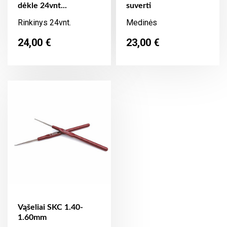
dėkle 24vnt...
suverti
Rinkinys 24vnt.
Medinės
Kaina
Kaina
24,00 €
23,00 €
Vąšeliai SKC 1.40-
1.60mm