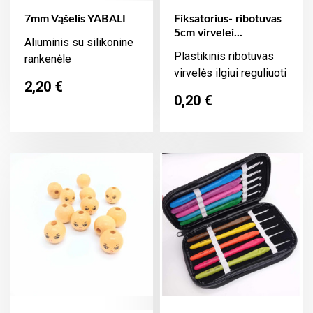
7mm Vąšelis YABALI
Fiksatorius- ribotuvas
5cm virvelei...
Aliuminis su silikonine
Plastikinis ribotuvas
rankenėle
virvelės ilgiui reguliuoti
Kaina
2,20 €
Kaina
0,20 €