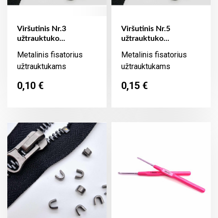
Viršutinis Nr.3
Viršutinis Nr.5
užtrauktuko...
užtrauktuko...
Metalinis fisatorius
Metalinis fisatorius
užtrauktukams
užtrauktukams
Kaina
Kaina
0,10 €
0,15 €