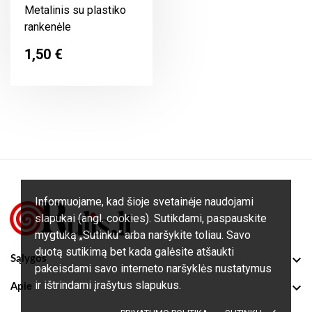
Metalinis su plastiko
rankenėle
Kaina
1,50 €
Informuojame, kad šioje svetainėje naudojami
slapukai (angl. cookies). Sutikdami, paspauskite
mygtuką „Sutinku“ arba naršykite toliau. Savo
duotą sutikimą bet kada galėsite atšaukti

Sąlygos
pakeisdami savo interneto naršyklės nustatymus
ir ištrindami įrašytus slapukus.

Apie