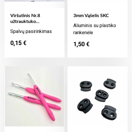
Viršutinis Nr.8
3mm Vąšelis SKC
užtrauktuko...
Aliuminis su plastiko
Spalvų pasirinkimas
rankenėle
Kaina
0,15 €
Kaina
1,50 €