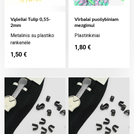
Vąšeliai Tulip 0,55-
Virbalai puošybiniam
2mm
mezgimui
Metalinis su plastiko
Plastinkiniai
rankenėle
Kaina
1,80 €
Kaina
1,50 €