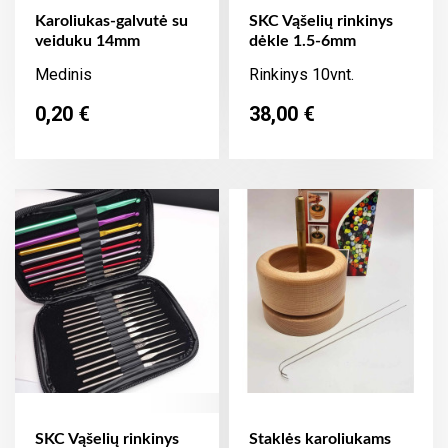
Karoliukas-galvutė su
SKC Vąšelių rinkinys
veiduku 14mm
dėkle 1.5-6mm
Medinis
Rinkinys 10vnt.
Kaina
Kaina
0,20 €
38,00 €
SKC Vąšelių rinkinys
Staklės karoliukams