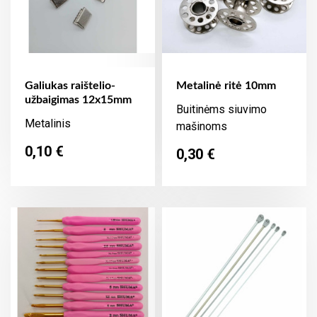
Galiukas raištelio-
Metalinė ritė 10mm
užbaigimas 12x15mm
Buitinėms siuvimo
Metalinis
mašinoms
Kaina
0,10 €
Kaina
0,30 €