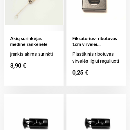
Akių surinkėjas
Fiksatorius- ribotuvas
medine rankenėle
1cm virvelei...
įrankis akims surinkti
Plastikinis ribotuvas
virvelės ilgiui reguliuoti
Kaina
3,90 €
Kaina
0,25 €