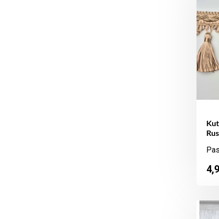
Kut
Rus
Pas
Ka
4,