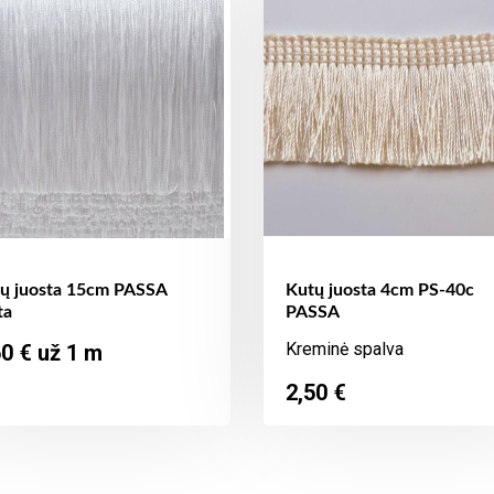
ų juosta 15cm PASSA
Kutų juosta 4cm PS-40c
ta
PASSA
ina
Kreminė spalva
60 € už 1 m
Kaina
2,50 €