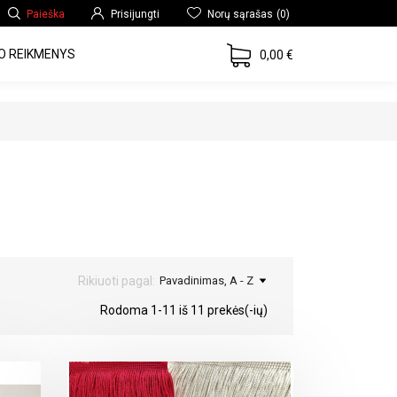
Paieška
Prisijungti
Norų sąrašas
(0)
O REIKMENYS
0,00 €
Rikiuoti pagal:
Pavadinimas, A - Z
Rodoma 1-11 iš 11 prekės(-ių)