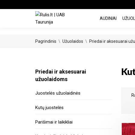
AUDINIAI
UŽUO
Pagrindinis
Užuolaidos
Priedai ir aksesuarai u
Kut
Priedai ir aksesuarai
užuolaidoms
Juostelės užuolaidinės
R
Kutų juostelės
Parišimai ir laikikliai