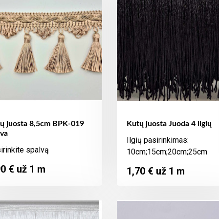
ų juosta 8,5cm BPK-019
Kutų juosta Juoda 4 ilgių
va
Ilgių pasirinkimas:
irinkite spalvą
10cm;15cm;20cm;25cm
ina
90 € už 1 m
Kaina
1,70 € už 1 m