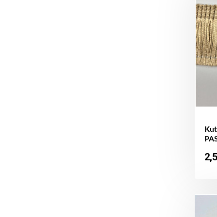
Kut
PAS
Ka
2,