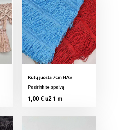
M
Kutų juosta 7cm HAS
Pasirinkite spalvą
Kaina
1,00 € už 1 m