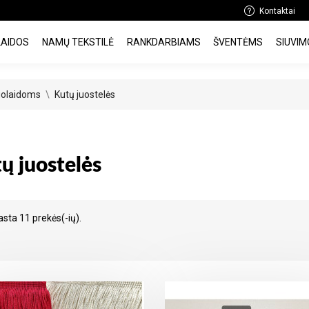
Kontaktai
LAIDOS
NAMŲ TEKSTILĖ
RANKDARBIAMS
ŠVENTĖMS
SIUVIM
žuolaidoms
Kutų juostelės
ų juostelės
asta 11 prekės(-ių).