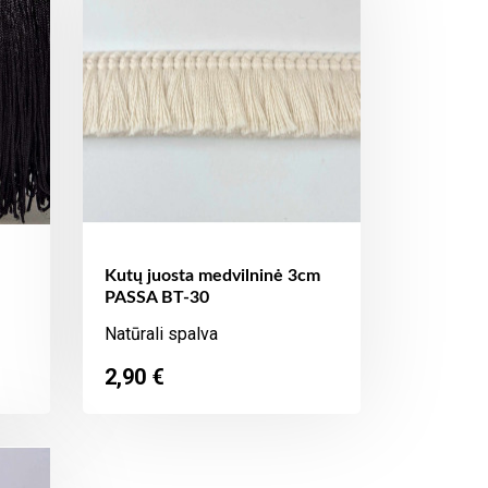
Kutų juosta medvilninė 3cm
PASSA BT-30
Natūrali spalva
Kaina
2,90 €