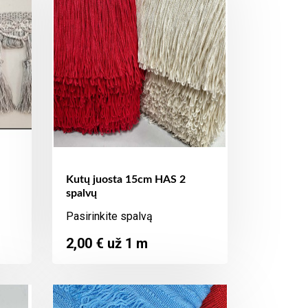
Kutų juosta 15cm HAS 2
spalvų
Pasirinkite spalvą
Kaina
2,00 € už 1 m