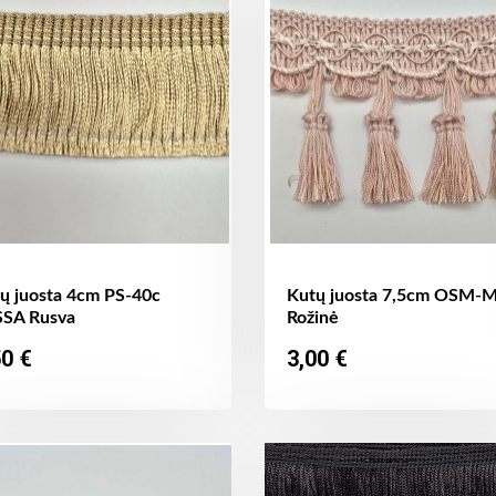
ų juosta 4cm PS-40c
Kutų juosta 7,5cm OSM-
SA Rusva
Rožinė
ina
Kaina
50 €
3,00 €