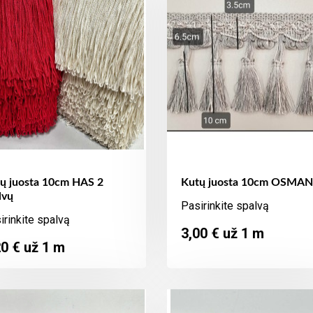
ų juosta 10cm HAS 2
Kutų juosta 10cm OSMAN
lvų
Pasirinkite spalvą
irinkite spalvą
Kaina
3,00 € už 1 m
ina
20 € už 1 m