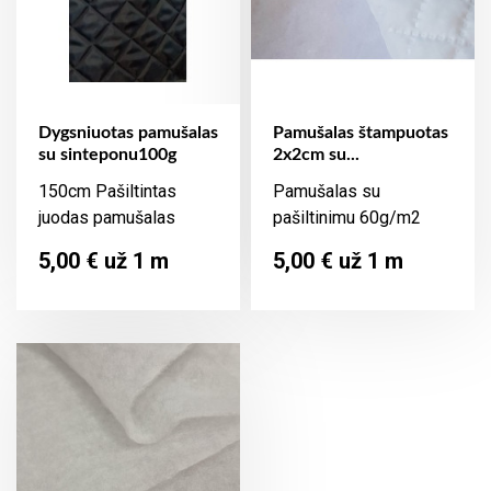
Dygsniuotas pamušalas
Pamušalas štampuotas
su sinteponu100g
2x2cm su...
150cm Pašiltintas
Pamušalas su
juodas pamušalas
pašiltinimu 60g/m2
Kaina
Kaina
5,00 € už 1 m
5,00 € už 1 m