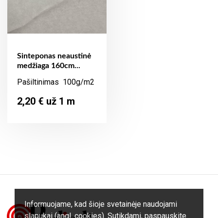
Sinteponas neaustinė
medžiaga 160cm...
Pašiltinimas 100g/m2
Kaina
2,20 € už 1 m
Informuojame, kad šioje svetainėje naudojami
slapukai (angl. cookies). Sutikdami, paspauskite