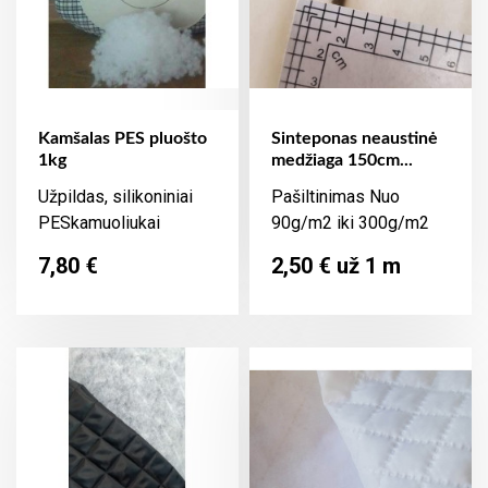
Kamšalas PES pluošto
Sinteponas neaustinė
1kg
medžiaga 150cm...
Užpildas, silikoniniai
Pašiltinimas Nuo
PESkamuoliukai
90g/m2 iki 300g/m2
Kaina
Kaina
7,80 €
2,50 € už 1 m