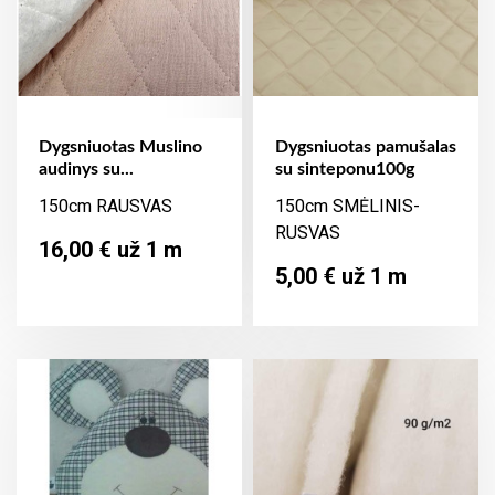
Dygsniuotas Muslino
Dygsniuotas pamušalas
audinys su...
su sinteponu100g
150cm RAUSVAS
150cm SMĖLINIS-
RUSVAS
Kaina
16,00 € už 1 m
Kaina
5,00 € už 1 m