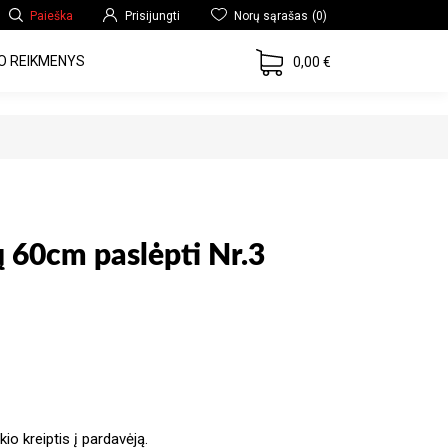
Paieška
Prisijungti
Norų sąrašas
(0)
O REIKMENYS
0,00 €
ų 60cm paslėpti Nr.3
io kreiptis į pardavėją.