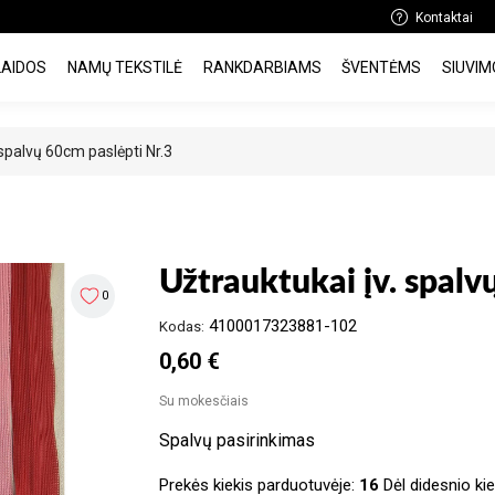
Kontaktai
LAIDOS
NAMŲ TEKSTILĖ
RANKDARBIAMS
ŠVENTĖMS
SIUVIM
 spalvų 60cm paslėpti Nr.3
Užtrauktukai įv. spalv
0
4100017323881-102
Kodas:
0,60 €
Su mokesčiais
Spalvų pasirinkimas
Prekės kiekis parduotuvėje:
16
Dėl didesnio kiek