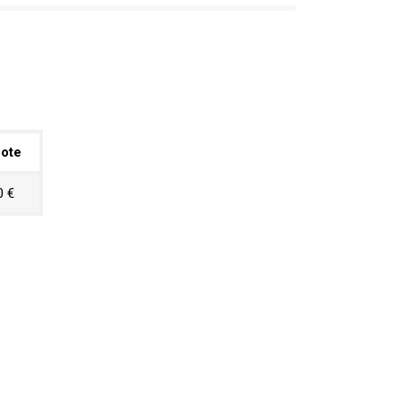
ote
0 €