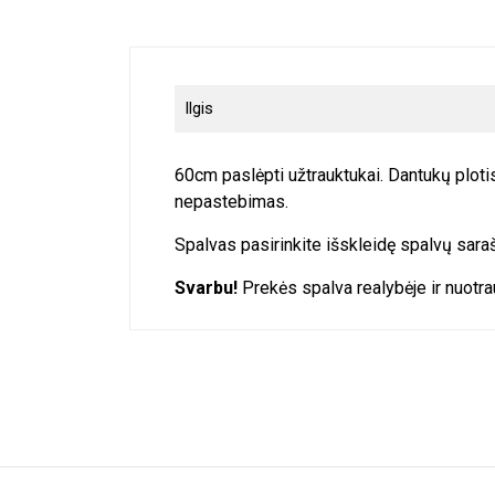
Ilgis
60cm paslėpti užtrauktukai. Dantukų plotis
nepastebimas.
Spalvas pasirinkite išskleidę spalvų sara
Svarbu!
Prekės spalva realybėje ir nuotrau