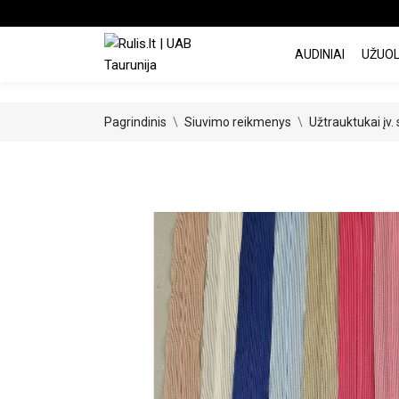
AUDINIAI
UŽUO
Pagrindinis
Siuvimo reikmenys
Užtrauktukai įv.