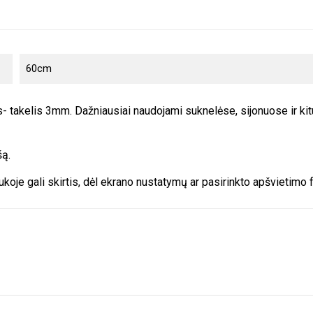
60cm
- takelis 3mm. Dažniausiai naudojami suknelėse, sijonuose ir kitu
šą.
koje gali skirtis, dėl ekrano nustatymų ar pasirinkto apšvietimo 