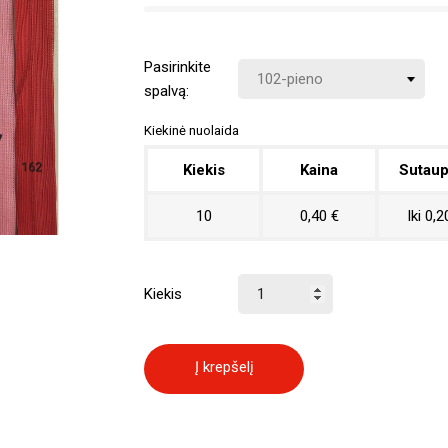
Pasirinkite
spalvą:
Kiekinė nuolaida
Kiekis
Kaina
Sutaup
10
0,40 €
Iki 0,2
Kiekis
Į krepšelį