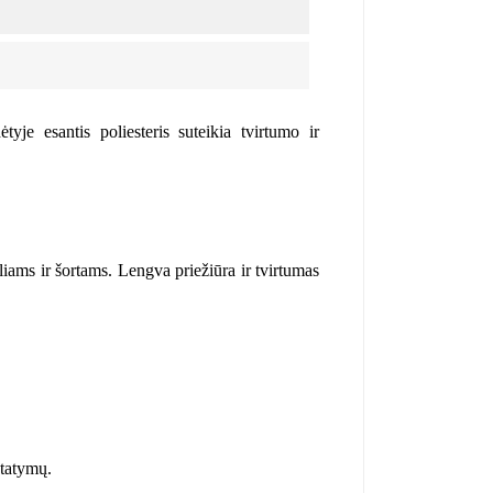
yje esantis poliesteris suteikia tvirtumo ir
ms ir šortams. Lengva priežiūra ir tvirtumas
statymų.