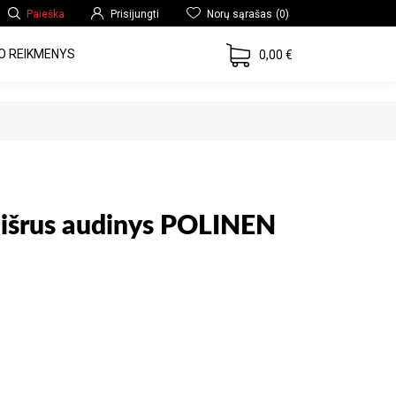
Paieška
Prisijungti
Norų sąrašas
(0)
O REIKMENYS
0,00 €
Mišrus audinys POLINEN