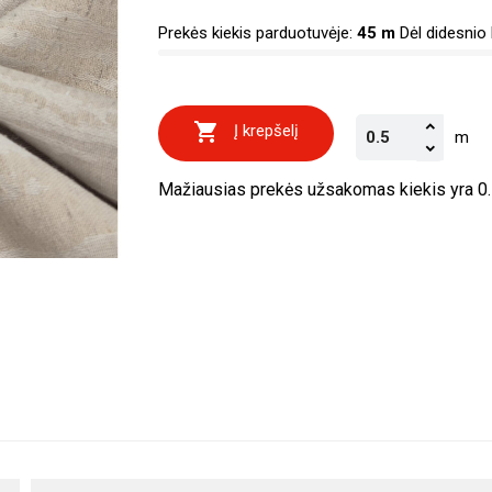
Prekės kiekis parduotuvėje:
45 m
Dėl didesnio k

Į krepšelį
m
Mažiausias prekės užsakomas kiekis yra 0.