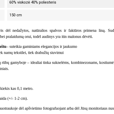
60% viskozė 40% poliesteris
150 cm
is dėl nedažytos, natūralios spalvos ir faktūros primena liną. Sudėt
ei pralaidumą orui, todėl audinys yra itin malonus dėvėti.
aštu
– suteikia gaminiams elegancijos ir jaukumo
ek namų tekstilei, tiek drabužių siuvimui
bų gamyboje – idealiai tinka suknelėms, kombinezonams, kostiumėlia
niais.
kiekis kas 0,1 metro.
ida (+/- 1-2 cm).
 nuotraukoje dėl apšvietimo fotografuojant arba dėl Jūsų monitoriaus nu