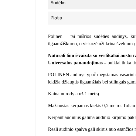
Sudėtis
Plotis
Polinen – tai mišrios sudėties audinys, kur
ilgaamžiškumo, o viskozė užtikrina švelnumą b
Natūrali lino išvaizda su vertikaliai austu r
Universalus panaudojimas
– puikiai tinka ti
POLINEN audinys ypač mėgstamas vasarinių rū
leidžia džiaugtis ilgaamžiais bei stilingais gami
Kaina nurodyta už 1 metrą.
Mažiausias kerpamas kiekis 0,5 metro. Toliau 
Kerpant audinius galima audinio kirpimo pakla
Reali audinio spalva gali skirtis nuo esančios