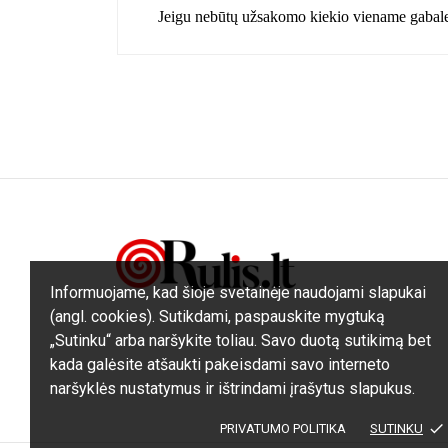
Jeigu nebūtų užsakomo kiekio viename gabale p
Informuojame, kad šioje svetainėje naudojami slapukai
(angl. cookies). Sutikdami, paspauskite mygtuką
„Sutinku“ arba naršykite toliau. Savo duotą sutikimą bet
kada galėsite atšaukti pakeisdami savo interneto
naršyklės nustatymus ir ištrindami įrašytus slapukus.
done
PRIVATUMO POLITIKA
SUTINKU