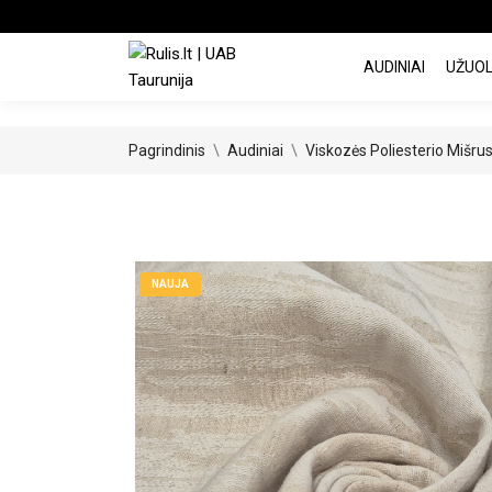
AUDINIAI
UŽUO
Pagrindinis
Audiniai
Viskozės Poliesterio Mišru
NAUJA