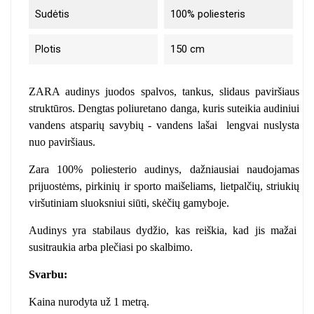
Sudėtis
100% poliesteris
Plotis
150 cm
ZARA audinys juodos spalvos, tankus, slidaus paviršiaus
struktūros. Dengtas poliuretano danga, kuris suteikia audiniui
vandens atsparių savybių - vandens lašai
lengvai nuslysta
nuo paviršiaus.
Zara 100% poliesterio audinys, dažniausiai naudojamas
prijuostėms, pirkinių ir sporto maišeliams, lietpalčių, striukių
viršutiniam sluoksniui siūti, skėčių gamyboje.
Audinys yra stabilaus dydžio, kas reiškia, kad jis mažai
susitraukia arba plečiasi po skalbimo.
Svarbu:
Kaina nurodyta už 1 metrą.