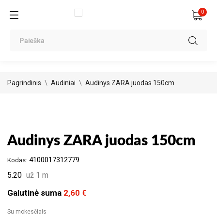
0
Pagrindinis
Audiniai
Audinys ZARA juodas 150cm
Audinys ZARA juodas 150cm
4100017312779
Kodas:
5.20
už 1 m
Galutinė suma
2,60 €
Su mokesčiais